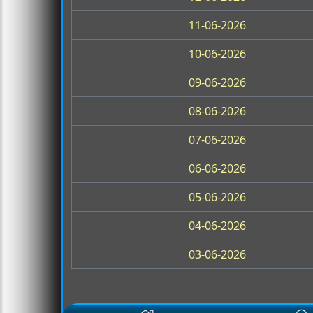
11-06-2026
10-06-2026
09-06-2026
08-06-2026
07-06-2026
06-06-2026
05-06-2026
04-06-2026
03-06-2026