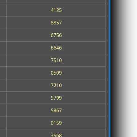
4125
8857
6756
6646
7510
0509
7210
9799
5867
0159
3568