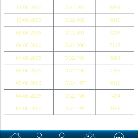
11-06-2026
OG2-203
8894
10-06-2026
OG2-202
0019
09-06-2026
OG2-201
0288
08-06-2026
OG2-200
7125
07-06-2026
OG2-199
0863
06-06-2026
OG2-198
7269
05-06-2026
OG2-197
4810
04-06-2026
OG2-196
1494
03-06-2026
OG2-195
3199