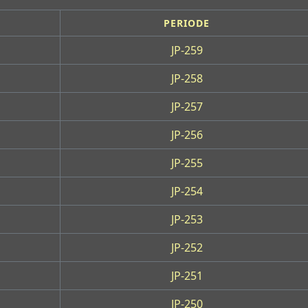
PERIODE
JP-259
JP-258
JP-257
JP-256
JP-255
JP-254
JP-253
JP-252
JP-251
JP-250