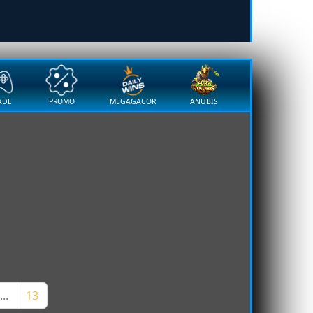
ADE
PROMO
MEGAGACOR
ANUBIS
...
13