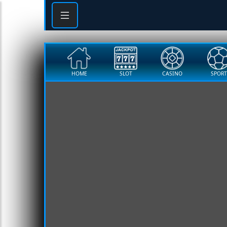
HOME
SLOT
CASINO
SPORT