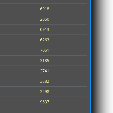
6918
2050
0913
6263
7051
3185
2741
3582
2298
9637