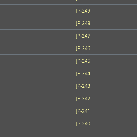
JP-249
JP-248
JP-247
JP-246
JP-245
JP-244
JP-243
JP-242
JP-241
JP-240