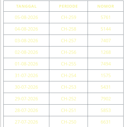
TANGGAL
PERIODE
NOMOR
05-08-2026
CH-259
5761
04-08-2026
CH-258
5144
03-08-2026
CH-257
7407
02-08-2026
CH-256
1268
01-08-2026
CH-255
7494
31-07-2026
CH-254
1575
30-07-2026
CH-253
5431
29-07-2026
CH-252
7902
28-07-2026
CH-251
5853
27-07-2026
CH-250
6631